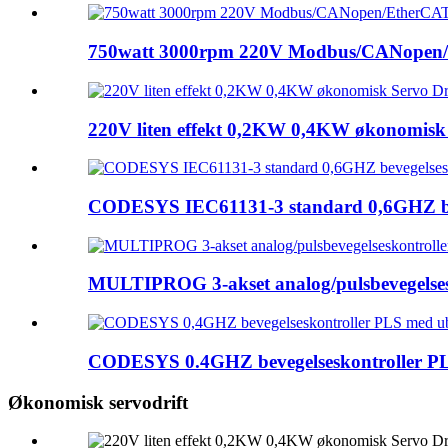
750watt 3000rpm 220V Modbus/CANopen/E
220V liten effekt 0,2KW 0,4KW økonomisk S
CODESYS IEC61131-3 standard 0,6GHZ beve
MULTIPROG 3-akset analog/pulsbevegelsesk
CODESYS 0.4GHZ bevegelseskontroller PLS
Økonomisk servodrift