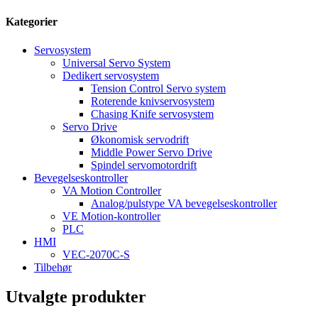
Kategorier
Servosystem
Universal Servo System
Dedikert servosystem
Tension Control Servo system
Roterende knivservosystem
Chasing Knife servosystem
Servo Drive
Økonomisk servodrift
Middle Power Servo Drive
Spindel servomotordrift
Bevegelseskontroller
VA Motion Controller
Analog/pulstype VA bevegelseskontroller
VE Motion-kontroller
PLC
HMI
VEC-2070C-S
Tilbehør
Utvalgte produkter