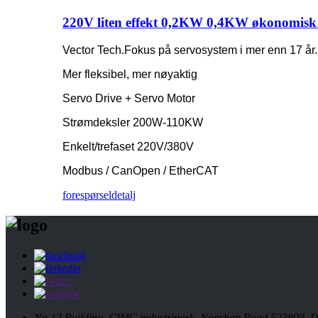
220V liten effekt 0,2KW 0,4KW økonomisk 
Vector Tech.Fokus på servosystem i mer enn 17 år.
Mer fleksibel, mer nøyaktig
Servo Drive + Servo Motor
Strømdeksler 200W-110KW
Enkelt/trefaset 220V/380V
Modbus / CanOpen / EtherCAT
forespørsel
detalj
No.12 Building, CIMC industripark, Nanshan Road 523808, D