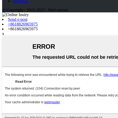
Sertifikat
© Copyright - 2010-2023 : Med enerett.
Send e-post
+8618826965975
+8618826965975
x