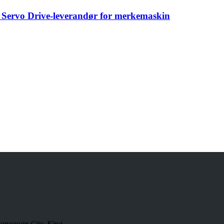
Servo Drive-leverandør for merkemaskin
ongguan City, Kina