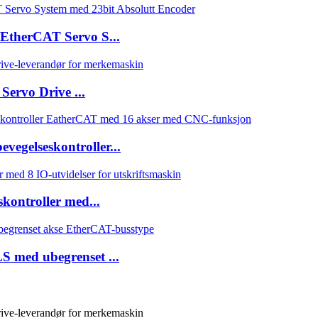
therCAT Servo S...
ervo Drive ...
gelseskontroller...
ontroller med...
 med ubegrenset ...