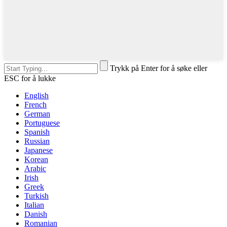
Trykk på Enter for å søke eller
ESC for å lukke
English
French
German
Portuguese
Spanish
Russian
Japanese
Korean
Arabic
Irish
Greek
Turkish
Italian
Danish
Romanian