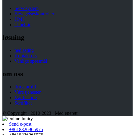
Servosystem
Bevegelseskontroller
HMI
Tilbehør
løsning
nedlasting
Kontakt oss
Vanlige spørsmål
om oss
firma profil
Våre tjenester
Vår historie
Sertifikat
© Copyright - 2010-2023 : Med enerett.
Send e-post
+8618826965975
+8618826965975