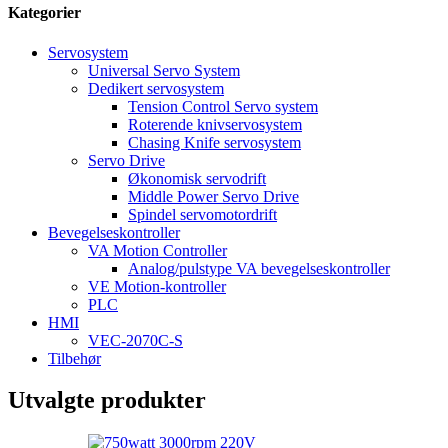
Kategorier
Servosystem
Universal Servo System
Dedikert servosystem
Tension Control Servo system
Roterende knivservosystem
Chasing Knife servosystem
Servo Drive
Økonomisk servodrift
Middle Power Servo Drive
Spindel servomotordrift
Bevegelseskontroller
VA Motion Controller
Analog/pulstype VA bevegelseskontroller
VE Motion-kontroller
PLC
HMI
VEC-2070C-S
Tilbehør
Utvalgte produkter