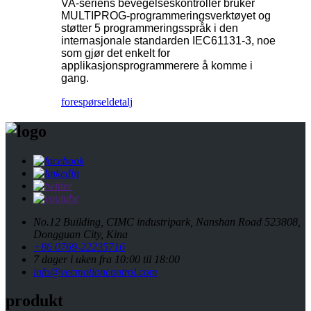
VA-seriens bevegelseskontroller bruker
MULTIPROG-programmeringsverktøyet og
støtter 5 programmeringsspråk i den
internasjonale standarden IEC61131-3, noe
som gjør det enkelt for
applikasjonsprogrammerere å komme i
gang.
forespørsel
detalj
No.12 Building, CIMC industripark, Nanshan Road 523808,
Dongguan City, Kina
+86 0769-22235716
7 dager i uken fra 10:00 til 18:00
info@vecmotioncontrol.com
produkt