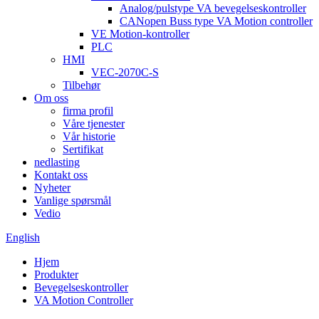
Analog/pulstype VA bevegelseskontroller
CANopen Buss type VA Motion controller
VE Motion-kontroller
PLC
HMI
VEC-2070C-S
Tilbehør
Om oss
firma profil
Våre tjenester
Vår historie
Sertifikat
nedlasting
Kontakt oss
Nyheter
Vanlige spørsmål
Vedio
English
Hjem
Produkter
Bevegelseskontroller
VA Motion Controller