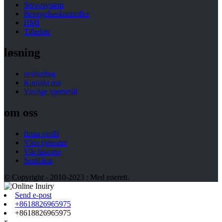
Servosystem
Bevegelseskontroller
HMI
Tilbehør
løsning
nedlasting
Kontakt oss
Vanlige spørsmål
om oss
firma profil
Våre tjenester
Vår historie
Sertifikat
© Copyright - 2010-2023 : Med enerett.
Send e-post
+8618826965975
+8618826965975
x