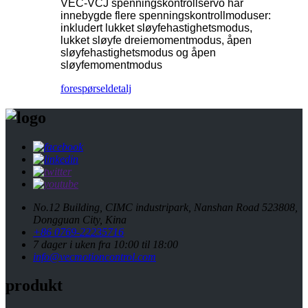
VEC-VCJ spenningskontrollservo har
innebygde flere spenningskontrollmoduser:
inkludert lukket sløyfehastighetsmodus,
lukket sløyfe dreiemomentmodus, åpen
sløyfehastighetsmodus og åpen
sløyfemomentmodus
forespørsel
detalj
No.12 Building, CIMC industripark, Nanshan Road 523808,
Dongguan City, Kina
+86 0769-22235716
7 dager i uken fra 10:00 til 18:00
info@vecmotioncontrol.com
produkt