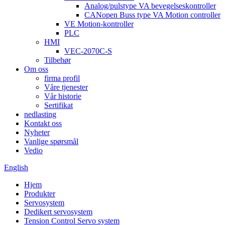
Analog/pulstype VA bevegelseskontroller
CANopen Buss type VA Motion controller
VE Motion-kontroller
PLC
HMI
VEC-2070C-S
Tilbehør
Om oss
firma profil
Våre tjenester
Vår historie
Sertifikat
nedlasting
Kontakt oss
Nyheter
Vanlige spørsmål
Vedio
English
Hjem
Produkter
Servosystem
Dedikert servosystem
Tension Control Servo system