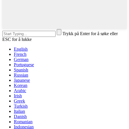
Trykk på Enter for å søke eller
ESC for å lukke
English
French
German
Portuguese
Spanish
Russian
Japanese
Korean
Arabic
Irish
Greek
Turkish
Italian
Danish
Romanian
Indonesian