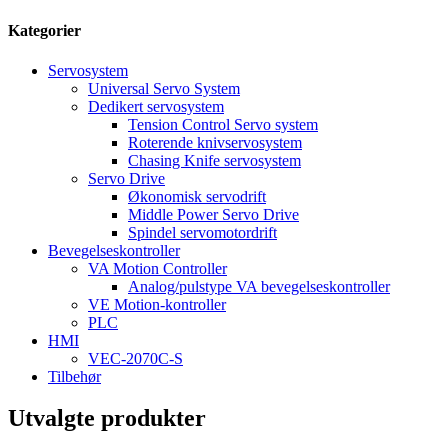
Kategorier
Servosystem
Universal Servo System
Dedikert servosystem
Tension Control Servo system
Roterende knivservosystem
Chasing Knife servosystem
Servo Drive
Økonomisk servodrift
Middle Power Servo Drive
Spindel servomotordrift
Bevegelseskontroller
VA Motion Controller
Analog/pulstype VA bevegelseskontroller
VE Motion-kontroller
PLC
HMI
VEC-2070C-S
Tilbehør
Utvalgte produkter