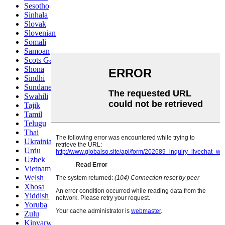
Sesotho
Sinhala
Slovak
Slovenian
Somali
Samoan
Scots Gaelic
Shona
Sindhi
Sundanese
Swahili
Tajik
Tamil
Telugu
Thai
Ukrainian
Urdu
Uzbek
Vietnamese
Welsh
Xhosa
Yiddish
Yoruba
Zulu
Kinyarwanda