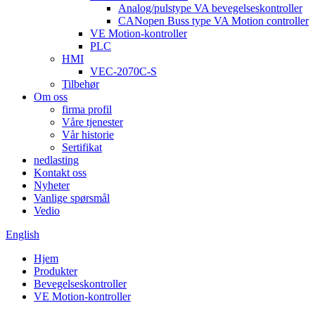
Analog/pulstype VA bevegelseskontroller
CANopen Buss type VA Motion controller
VE Motion-kontroller
PLC
HMI
VEC-2070C-S
Tilbehør
Om oss
firma profil
Våre tjenester
Vår historie
Sertifikat
nedlasting
Kontakt oss
Nyheter
Vanlige spørsmål
Vedio
English
Hjem
Produkter
Bevegelseskontroller
VE Motion-kontroller