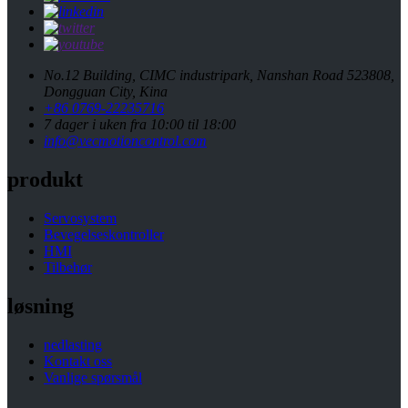
No.12 Building, CIMC industripark, Nanshan Road 523808,
Dongguan City, Kina
+86 0769-22235716
7 dager i uken fra 10:00 til 18:00
info@vecmotioncontrol.com
produkt
Servosystem
Bevegelseskontroller
HMI
Tilbehør
løsning
nedlasting
Kontakt oss
Vanlige spørsmål