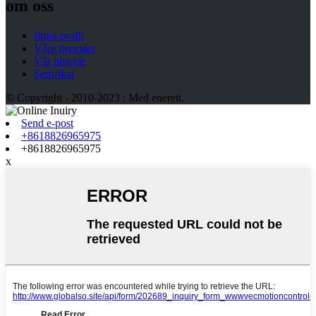
om oss
firma profil
Våre tjenester
Vår historie
Sertifikat
© Copyright - 2010-2023 : Med enerett.
Send e-post
+8618826965975
+8618826965975
x