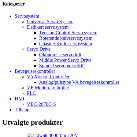
Kategorier
Servosystem
Universal Servo System
Dedikert servosystem
Tension Control Servo system
Roterende knivservosystem
Chasing Knife servosystem
Servo Drive
Økonomisk servodrift
Middle Power Servo Drive
Spindel servomotordrift
Bevegelseskontroller
VA Motion Controller
Analog/pulstype VA bevegelseskontroller
VE Motion-kontroller
PLC
HMI
VEC-2070C-S
Tilbehør
Utvalgte produkter