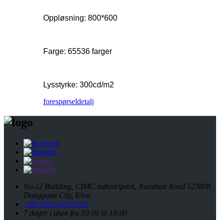
Oppløsning: 800*600
Farge: 65536 farger
Lysstyrke: 300cd/m2
forespørsel
detalj
No.12 Building, CIMC industripark, Nanshan Road 523808,
Dongguan City, Kina
+86 0769-22235716
7 dager i uken fra 10:00 til 18:00