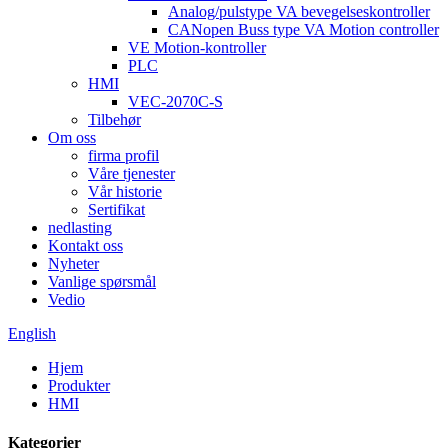
Analog/pulstype VA bevegelseskontroller
CANopen Buss type VA Motion controller
VE Motion-kontroller
PLC
HMI
VEC-2070C-S
Tilbehør
Om oss
firma profil
Våre tjenester
Vår historie
Sertifikat
nedlasting
Kontakt oss
Nyheter
Vanlige spørsmål
Vedio
English
Hjem
Produkter
HMI
Kategorier