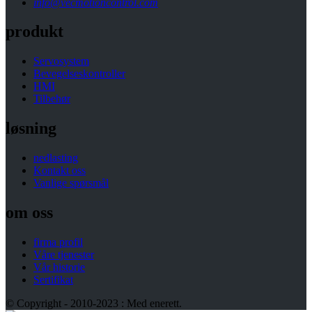
info@vecmotioncontrol.com
produkt
Servosystem
Bevegelseskontroller
HMI
Tilbehør
løsning
nedlasting
Kontakt oss
Vanlige spørsmål
om oss
firma profil
Våre tjenester
Vår historie
Sertifikat
© Copyright - 2010-2023 : Med enerett.